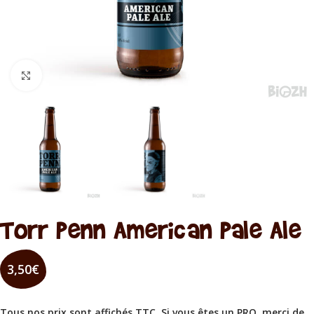
Cliquez pour agrandir
Torr Penn American Pale Ale
3,50
€
Tous nos prix sont affichés TTC. Si vous êtes un PRO, merci de