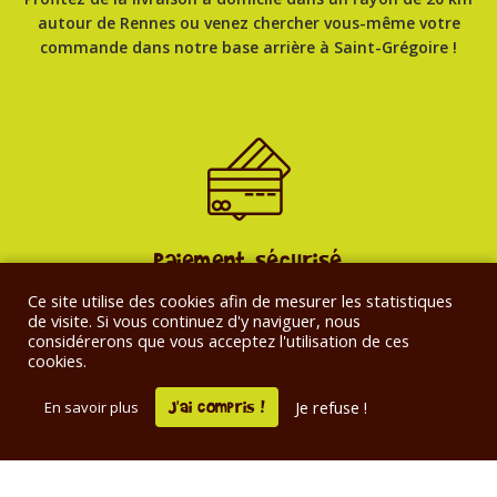
autour de Rennes ou venez chercher vous-même votre
commande dans notre base arrière à Saint-Grégoire !
Paiement sécurisé
Peur de commander de la bière en ligne ? Ne vous inquiétez
Ce site utilise des cookies afin de mesurer les statistiques
de visite. Si vous continuez d'y naviguer, nous
pas. Le paiement par carte bancaire est sécurisé sur notre
considérerons que vous acceptez l'utilisation de ces
site !
cookies.
J'ai compris !
Je refuse !
En savoir plus
L’abus d’alcool est dangereux pour la santé, à consommer avec
modération. La consommation d’alcool est vivement déconseillée aux
femmes enceintes.