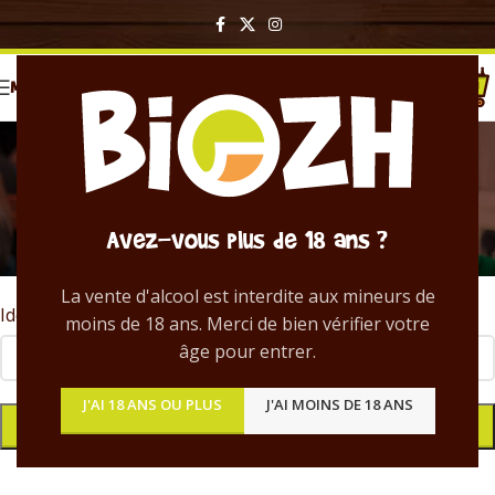
MENU
Mot de passe perdu
Acceuil
/
Mon compte
Mot de passe perdu ? Veuillez saisir votre identifiant ou
Avez-vous plus de 18 ans ?
votre adresse e-mail. Vous recevrez un lien par e-mail pour
créer un nouveau mot de passe.
La vente d'alcool est interdite aux mineurs de
Identifiant ou e-mail
*
moins de 18 ans. Merci de bien vérifier votre
âge pour entrer.
J'AI 18 ANS OU PLUS
J'AI MOINS DE 18 ANS
RÉINITIALISATION DU MOT DE PASSE