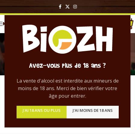
MENU
Bières en bouteille
Catégories
Avez-vous plus de 18 ans ?
Depuis 2009, BIOZH noue des relations
privilégiées avec les artisans brasseurs et
La vente d'alcool est interdite aux mineurs de
met un point d’honneur à sélectionner les
moins de 18 ans. Merci de bien vérifier votre
meilleures bières bretonnes.
âge pour entrer.
J'AI 18 ANS OU PLUS
J'AI MOINS DE 18 ANS
Découvrez notre sélection de bières
artisanales !