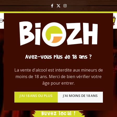
MENU
Avez-vous plus de 18 ans ?
La vente d'alcool est interdite aux mineurs de
Distributeur de
moins de 18 ans. Merci de bien vérifier votre
bières artisanales
âge pour entrer.
bretonnes
J'AI 18 ANS OU PLUS
J'AI MOINS DE 18 ANS
Buvez local !