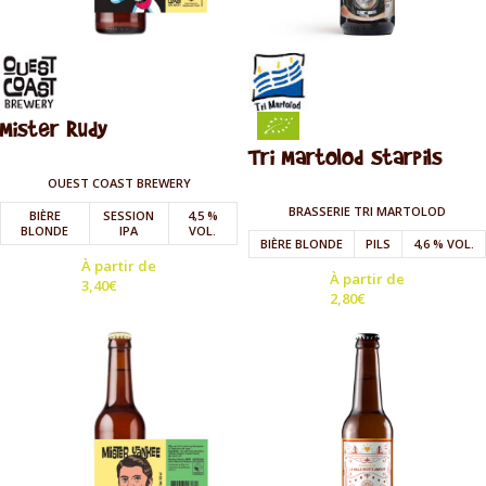
Mister Rudy
Tri Martolod Starpils
OUEST COAST BREWERY
BRASSERIE TRI MARTOLOD
BIÈRE
SESSION
4,5 %
BLONDE
IPA
VOL.
BIÈRE BLONDE
PILS
4,6 % VOL.
À partir de
À partir de
3,40
€
2,80
€