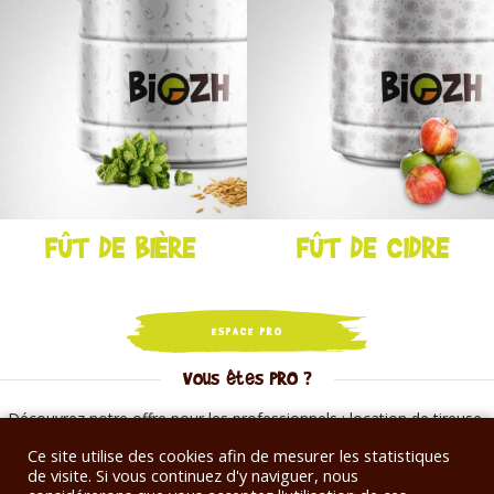
FÛT DE BIÈRE
FÛT DE CIDRE
ESPACE PRO
Vous êtes PRO ?
Découvrez notre offre pour les professionnels : location de tireuse,
conseil professionnel, formation / atelier dégustation, suivi des
Ce site utilise des cookies afin de mesurer les statistiques
approvisionnements, entretien de votre installation, prêt de gobelets
de visite. Si vous continuez d'y naviguer, nous