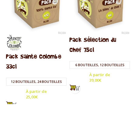
Pack Sélection du
P
Chef 75cl
7
Pack Sainte Colombe
33cl
6 BOUTEILLES, 12 BOUTEILLES
À partir de
39,00
€
12 BOUTEILLES, 24 BOUTEILLES
À partir de
25,00
€