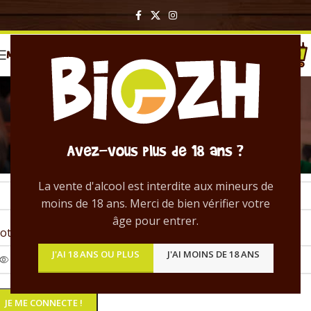
MENU
Mon compte
Acceuil
/
Mon compte
e connecter
Avez-vous plus de 18 ans ?
entifiant ou e-mail
*
La vente d'alcool est interdite aux mineurs de
moins de 18 ans. Merci de bien vérifier votre
âge pour entrer.
ot de passe
*
J'AI 18 ANS OU PLUS
J'AI MOINS DE 18 ANS
JE ME CONNECTE !