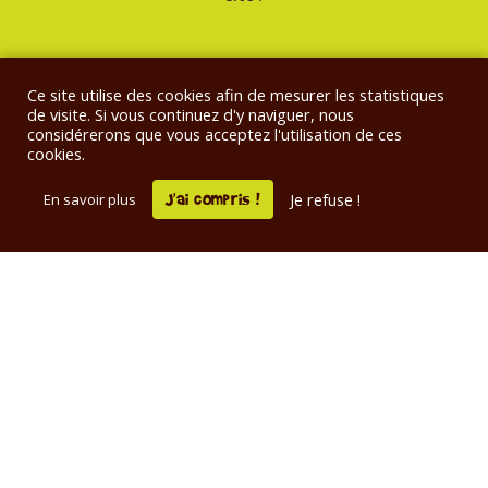
Ce site utilise des cookies afin de mesurer les statistiques
L’abus d’alcool est dangereux pour la santé, à consommer avec
de visite. Si vous continuez d'y naviguer, nous
modération. La consommation d’alcool est vivement déconseillée aux
considérerons que vous acceptez l'utilisation de ces
femmes enceintes.
cookies.
La vente d'alcool est interdite aux mineurs de moins de 18 ans. En
accédant à notre site Internet et à nos offres, vous déclarez avoir plus de
J'ai compris !
18 ans.
Je refuse !
En savoir plus
Distribution de bières
artisanales bretonnes à Rennes