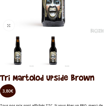
Cliquez pour agrandir
Tri Martolod Upside Brown
3,80
€
Tous nos prix sont affichés TTC. Si vous êtes un PRO, merci de