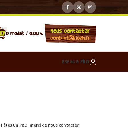
Nous contacter
0
produit
/
0,00
€
contact@biozh.fr
Espace PRO
us êtes un PRO, merci de
nous contacter
.