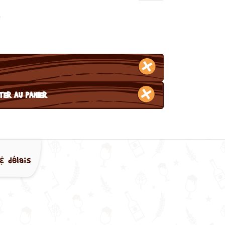
r
TER AU PANIER
& délais