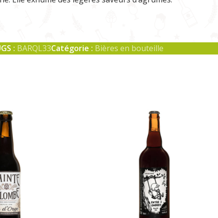
GS :
BARQL33
Catégorie :
Bières en bouteille