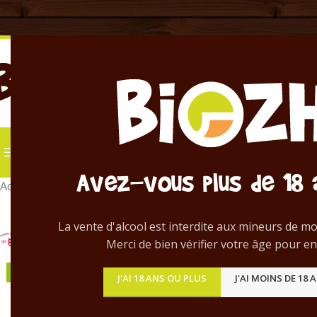
TOUS NOS PRODUITS
Location tirage pres
Avez-vous plus de 18 
Accueil
/
Bières en bouteille
/
Lepus mordax
La vente d'alcool est interdite aux mineurs de mo
Merci de bien vérifier votre âge pour en
J'AI 18 ANS OU PLUS
J'AI MOINS DE 18 