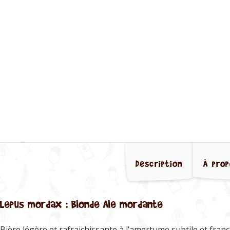
Description
À prop
Lepus mordax : Blonde Ale mordante
Bière légère et rafraichissante à l’amertume subtile et fra