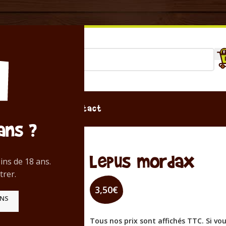
sion
Magasin
Contact
ans ?
Lepus mordax
ins de 18 ans.
trer.
3,50
€
ANS
Tous nos prix sont affichés TTC. Si vo