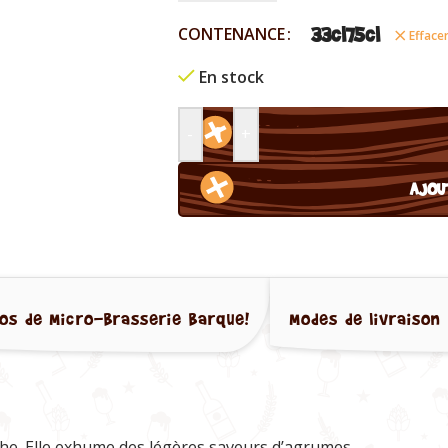
33cl
75cl
CONTENANCE
Efface
En stock
-
+
AJOU
os de Micro-Brasserie Barque!
Modes de livraison 
nche. Elle exhume des légères saveurs d’agrumes.