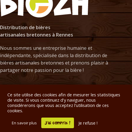
Distribution de bières
artisanales bretonnes à Rennes
Nous sommes une entreprise humaine et
indépendante, spécialisée dans la distribution de
bières artisanales bretonnes et prenons plaisir à
partager notre passion pour la bière !
NOS PRODUITS
Ce site utilise des cookies afin de mesurer les statistiques
de visite. Si vous continuez d'y naviguer, nous
considérerons que vous acceptez l'utilisation de ces
LIVRAISON
cookies.
2020-2026 · Site créé par
Agence Vu & (re)Vu
· Devenez
visible
.
J'ai compris !
Je refuse !
En savoir plus
Plan de site
·
Conditions générales de vente
·
Politique de confidentialité
·