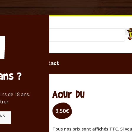
sion
Magasin
Contact
ans ?
Aour Du
ins de 18 ans.
trer.
3,50
€
ANS
Tous nos prix sont affichés TTC. Si vo