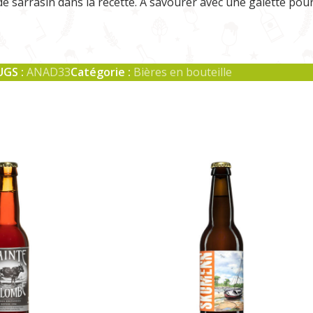
 de sarrasin dans la recette. À savourer avec une galette po
UGS :
ANAD33
Catégorie :
Bières en bouteille