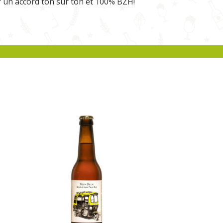
ur un accord ton sur ton et 100% BZH!