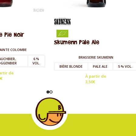
 Pie Noir
Skumenn Pale Ale
SAINTE COLOMBE
BRASSERIE SKUMENN
AUCHBIER,
6 %
GGENBIER
VOL.
BIÈRE BLONDE
PALE ALE
5 % VOL.
artir de
À partir de
0
€
3,50
€