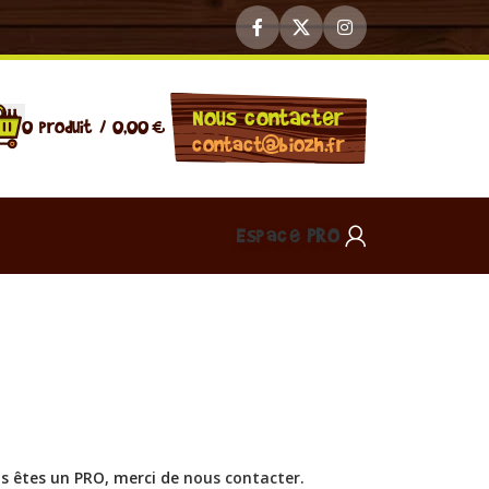
Nous contacter
0
produit
/
0,00
€
contact@biozh.fr
Espace PRO
us êtes un PRO, merci de
nous contacter
.