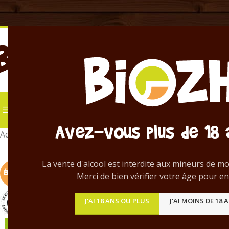
TOUS NOS PRODUITS
Location tirage pres
Avez-vous plus de 18 
Accueil
/
Bières en bouteille
/
Aour Du
La vente d'alcool est interdite aux mineurs de mo
ÉPUISÉ !
Merci de bien vérifier votre âge pour en
J'AI 18 ANS OU PLUS
J'AI MOINS DE 18 