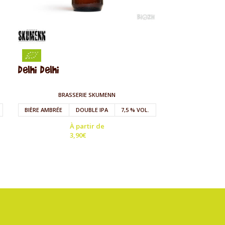
Storlok Pale
Delhi Delhi
BRASSER
BRASSERIE SKUMENN
BIÈRE BLONDE
BIÈRE AMBRÉE
DOUBLE IPA
7,5 % VOL.
À partir de
3,90
€