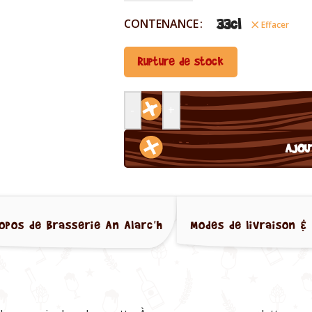
33cl
CONTENANCE
Effacer
Rupture de stock
-
+
AJOU
opos de Brasserie An Alarc'h
Modes de livraison & 