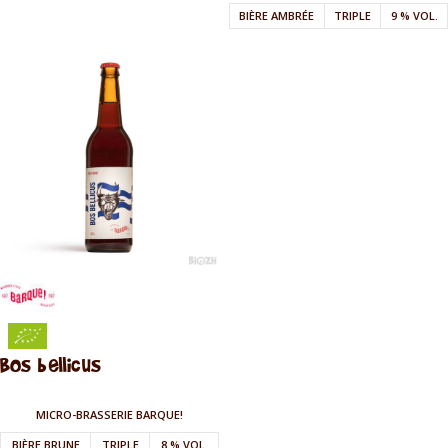
BIÈRE AMBRÉE
TRIPLE
9 % VOL.
0
0
Bos bellicus
MICRO-BRASSERIE BARQUE!
,3
BIÈRE BRUNE
TRIPLE
8 % VOL.