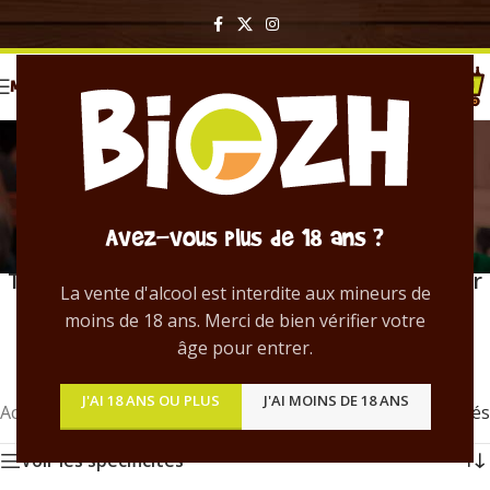
MENU
Triple
Catégories
Avez-vous plus de 18 ans ?
Bière Triple – Découvrez toutes les
bières
Triple artisanales bretonnes
distribuées par
La vente d'alcool est interdite aux mineurs de
BIOZH.
moins de 18 ans. Merci de bien vérifier votre
âge pour entrer.
J'AI 18 ANS OU PLUS
J'AI MOINS DE 18 ANS
Accueil
/
Produit Style
/
Triple
5 résultats affichés
Voir les spécificités