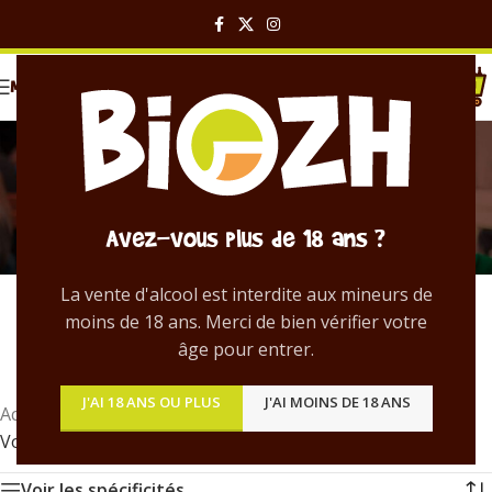
MENU
Session Summer Ale
Catégories
Avez-vous plus de 18 ans ?
Bière Session Summer Ale – Découvrez toutes
les
bières Session Summer Ale artisanales
La vente d'alcool est interdite aux mineurs de
bretonnes
distribuées par BIOZH.
moins de 18 ans. Merci de bien vérifier votre
âge pour entrer.
J'AI 18 ANS OU PLUS
J'AI MOINS DE 18 ANS
Accueil
/
Produit Style
/
Session Summer Ale
Voici le seul résultat
Voir les spécificités