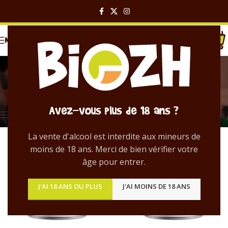
MENU
Session NEIPA
Catégories
Accueil
/
Produit Style
/
Session NEIPA
2 résultats affichés
Avez-vous plus de 18 ans ?
Voir les spécificités
La vente d'alcool est interdite aux mineurs de
moins de 18 ans. Merci de bien vérifier votre
âge pour entrer.
J'AI 18 ANS OU PLUS
J'AI MOINS DE 18 ANS