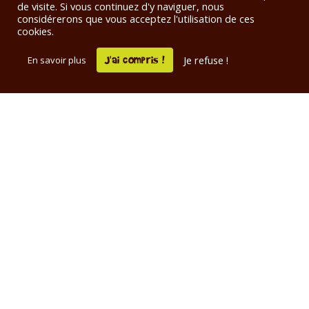
de visite. Si vous continuez d'y naviguer, nous
considérerons que vous acceptez l'utilisation de ces
L’abus d’alcool est dangereux pour la santé, à consommer avec
cookies.
modération. La consommation d’alcool est vivement déconseillée aux
femmes enceintes.
J'ai compris !
Je refuse !
En savoir plus
La vente d'alcool est interdite aux mineurs de moins de 18 ans. En
accédant à notre site Internet et à nos offres, vous déclarez avoir plus de
18 ans.
Distribution de bières
artisanales bretonnes à Rennes
Nous sommes une entreprise humaine et
indépendante, spécialisée dans la distribution de