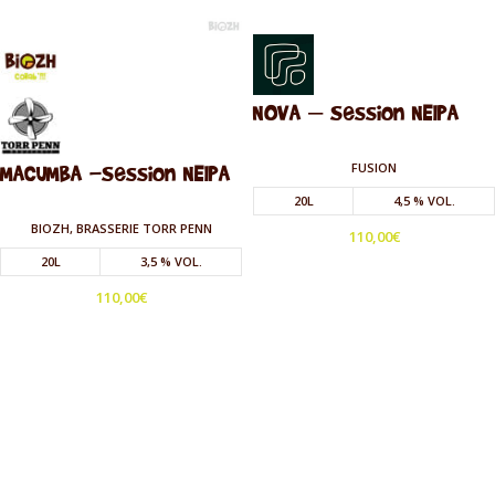
NOVA – Session NEIPA
MACUMBA -Session NEIPA
FUSION
20L
4,5 % VOL.
BIOZH, BRASSERIE TORR PENN
110,00
€
20L
3,5 % VOL.
110,00
€