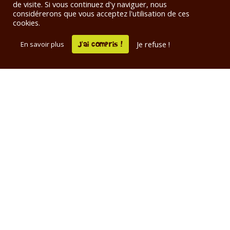
de visite. Si vous continuez d'y naviguer, nous
considérerons que vous acceptez l'utilisation de ces
L’abus d’alcool est dangereux pour la santé, à consommer avec
cookies.
modération. La consommation d’alcool est vivement déconseillée aux
femmes enceintes.
J'ai compris !
Je refuse !
En savoir plus
La vente d'alcool est interdite aux mineurs de moins de 18 ans. En
accédant à notre site Internet et à nos offres, vous déclarez avoir plus de
18 ans.
Distribution de bières
artisanales bretonnes à Rennes
Nous sommes une entreprise humaine et
indépendante, spécialisée dans la distribution de