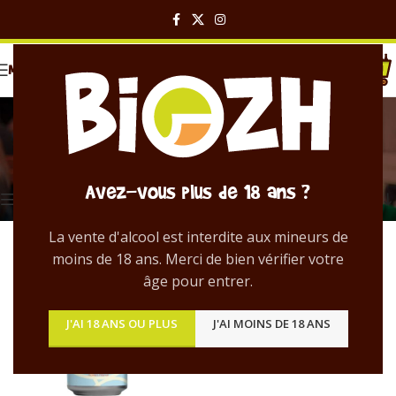
MENU
Italian Pilsner
Catégories
Accueil
/
Produit Style
/
Italian Pilsner
Voici le seul résultat
Avez-vous plus de 18 ans ?
Voir les spécificités
La vente d'alcool est interdite aux mineurs de
moins de 18 ans. Merci de bien vérifier votre
âge pour entrer.
J'AI 18 ANS OU PLUS
J'AI MOINS DE 18 ANS