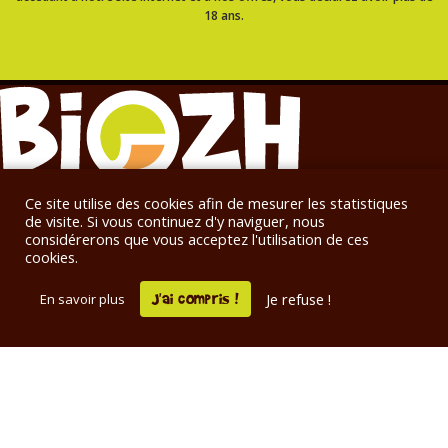
18 ans.
Ce site utilise des cookies afin de mesurer les statistiques
Distribution de bières
de visite. Si vous continuez d'y naviguer, nous
considérerons que vous acceptez l'utilisation de ces
artisanales bretonnes à Rennes
cookies.
Nous sommes une entreprise humaine et
J'ai compris !
Je refuse !
En savoir plus
indépendante, spécialisée dans la distribution de
bières artisanales bretonnes et prenons plaisir à
partager notre passion pour la bière !
NOS PRODUITS