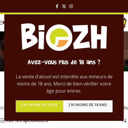
MENU
Double IPA
Catégories
Avez-vous plus de 18 ans ?
Bière Double IPA – Découvrez toutes les
bières Double IPA artisanales
La vente d'alcool est interdite aux mineurs de
bretonnes
distribuées par BIOZH.
moins de 18 ans. Merci de bien vérifier votre
âge pour entrer.
J'AI 18 ANS OU PLUS
J'AI MOINS DE 18 ANS
Accueil
/
Produit Style
/
Double IPA
3 résultats affichés
Voir les spécificités