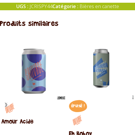
UGS :
JCRISPY44
Catégorie :
Bières en canette
Produits similaires
ÉPUISÉ !
Amour Acide
Eh Boboy